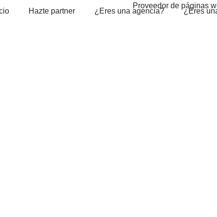
cio
Hazte partner
¿Eres una agencia?
¿Eres un