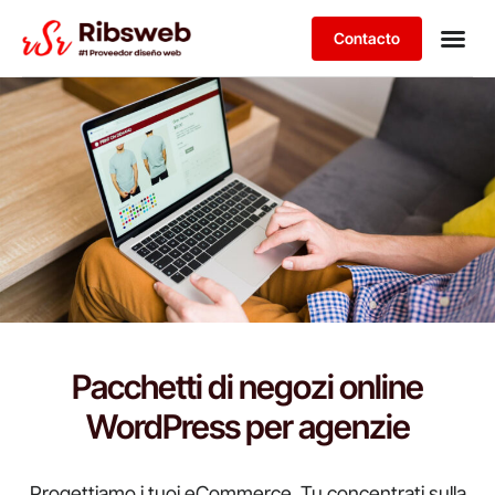
Contacto
Hazte par
¿Eres una 
¿Eres una P
Pacchetti di negozi online
WordPress per agenzie
Progettiamo i tuoi eCommerce. Tu concentrati sulla